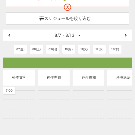
スケジュールを絞り込む
8/7 - 8/13
07(金)
08(土)
09(日)
10(月)
11(火)
12(水)
13(木)
松本文和
神作秀雄
谷合将和
芹澤康治
7:00