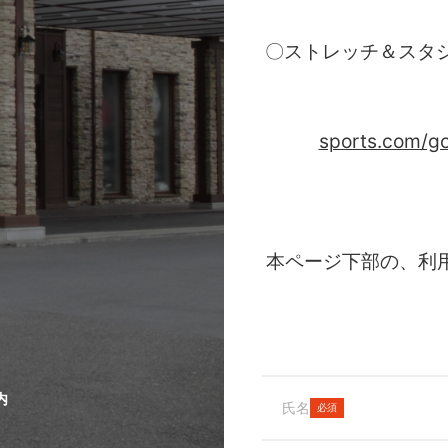
〇ストレッチ＆スタジ
sports.com/go
本ページ下部の、利
内
氏名
必須